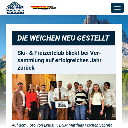
Togg
navig
DIE WEI­CHEN NEU GE­STELLT
Ski- & Frei­zeit­club blickt bei Ver­
samm­lung auf er­folg­rei­ches Jahr
zu­rück
Auf dem Foto von Links: 1. BGM Matthias Fischer, Sabrina